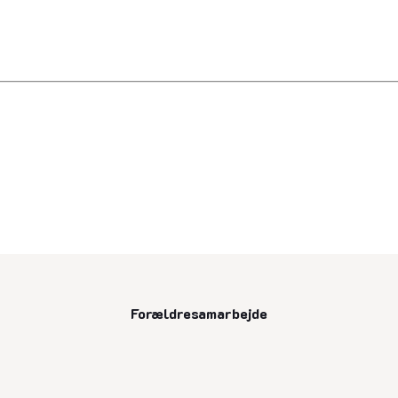
Forældresamarbejde
senest opdateret 13. august 2025