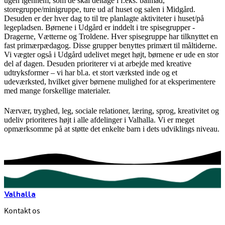
ugen igennem, som de skal deltage i f.eks. bålmad,
storegruppe/minigruppe, ture ud af huset og salen i Midgård.
Desuden er der hver dag to til tre planlagte aktiviteter i huset/på
legepladsen. Børnene i Udgård er inddelt i tre spisegrupper -
Dragerne, Vætterne og Troldene. Hver spisegruppe har tilknyttet en
fast primærpædagog. Disse grupper benyttes primært til måltiderne.
Vi vægter også i Udgård udelivet meget højt, børnene er ude en stor
del af dagen. Desuden prioriterer vi at arbejde med kreative
udtryksformer – vi har bl.a. et stort værksted inde og et
udeværksted, hvilket giver børnene mulighed for at eksperimentere
med mange forskellige materialer.
Nærvær, tryghed, leg, sociale relationer, læring, sprog, kreativitet og
udeliv prioriteres højt i alle afdelinger i Valhalla. Vi er meget
opmærksomme på at støtte det enkelte barn i dets udviklings niveau.
Valhalla
Kontakt os