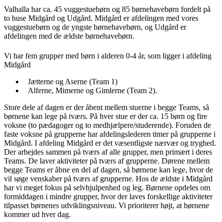
Valhalla har ca. 45 vuggestuebørn og 85 børnehavebørn fordelt på
to huse Midgård og Udgård. Midgård er afdelingen med vores
vuggestuebørn og de yngste børnehavebørn, og Udgård er
afdelingen med de ældste børnehavebørn.
Vi har fem grupper med børn i alderen 0-4 år, som ligger i afdeling
Midgård
Jætterne og Aserne (Team 1)
Alferne, Mimerne og Gimlerne (Team 2).
Store dele af dagen er der åbent mellem stuerne i begge Teams, så
børnene kan lege på tværs. På hver stue er der ca. 15 børn og fire
voksne (to pædagoger og to medhjælpere/studerende). Foruden de
faste voksne på grupperne har afdelingslederen timer på grupperne i
Midgård. I afdeling Midgård er det væsentligste nærvær og tryghed.
Der arbejdes sammen på tværs af alle grupper, men primært i deres
Teams. De laver aktiviteter på tværs af grupperne. Dørene mellem
begge Teams er åbne en del af dagen, så børnene kan lege, hvor de
vil søge venskaber på tværs af grupperne. Hos de ældste i Midgård
har vi meget fokus på selvhjulpenhed og leg. Børnene opdeles om
formiddagen i mindre grupper, hvor der laves forskellige aktiviteter
tilpasset børnenes udviklingsniveau. Vi prioriterer højt, at børnene
kommer ud hver dag.