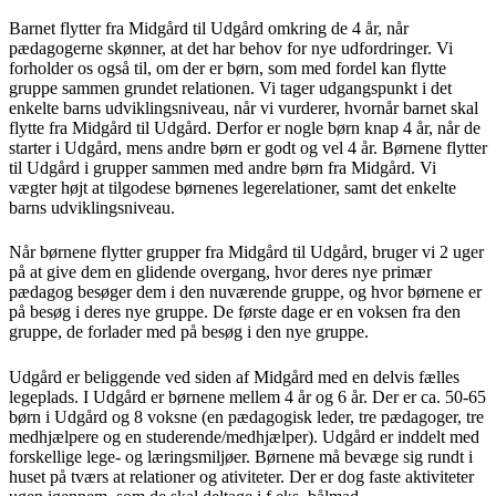
Barnet flytter fra Midgård til Udgård omkring de 4 år, når
pædagogerne skønner, at det har behov for nye udfordringer. Vi
forholder os også til, om der er børn, som med fordel kan flytte
gruppe sammen grundet relationen. Vi tager udgangspunkt i det
enkelte barns udviklingsniveau, når vi vurderer, hvornår barnet skal
flytte fra Midgård til Udgård. Derfor er nogle børn knap 4 år, når de
starter i Udgård, mens andre børn er godt og vel 4 år. Børnene flytter
til Udgård i grupper sammen med andre børn fra Midgård. Vi
vægter højt at tilgodese børnenes legerelationer, samt det enkelte
barns udviklingsniveau.
Når børnene flytter grupper fra Midgård til Udgård, bruger vi 2 uger
på at give dem en glidende overgang, hvor deres nye primær
pædagog besøger dem i den nuværende gruppe, og hvor børnene er
på besøg i deres nye gruppe. De første dage er en voksen fra den
gruppe, de forlader med på besøg i den nye gruppe.
Udgård er beliggende ved siden af Midgård med en delvis fælles
legeplads. I Udgård er børnene mellem 4 år og 6 år. Der er ca. 50-65
børn i Udgård og 8 voksne (en pædagogisk leder, tre pædagoger, tre
medhjælpere og en studerende/medhjælper). Udgård er inddelt med
forskellige lege- og læringsmiljøer. Børnene må bevæge sig rundt i
huset på tværs at relationer og ativiteter. Der er dog faste aktiviteter